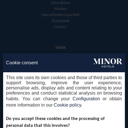
Extra Bonus
Merken
Operationele Capaciteit
Downloads
Contact
WERK
Cookie consent
This site uses its own cookies and those of third parties to
support browsing, improve the user experience,
personalise ads, display ads and content relating to your
preferences and conduct statistical analysis on browsing
CONTACT
habits. You can change your
Configuration
or obtain
JURIDISCH ADVIES
more information in our
Cookie policy
.
COOKIEBELEID
GDPR
Do you accept these cookies and the processing of
MELDPUNT KLOKKENLUIDERS
personal data that this involves?